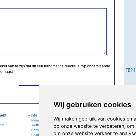
zeker van te zijn dat dit een handmatige reactie is, typ onderstaande
 ernaast.
Wij gebruiken cookies
ent
Info
Mijn Account
Wij maken gebruik van cookies en 
Nieuwsbrief
Inloggen
op onze website te verbeteren, om 
eel
Twitter
Contact
om onze website verkeer te analys
Colofon