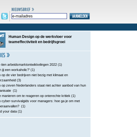
Human Design op de werkvloer voor
teameffectiviteit en bedrijfsgroei
 tien arbeidsmarktontwikkelingen 2022
(1)
n jij een workaholic?’
(1)
 op de vier bedrijven niet bezig met klimaat en
urzaamheid
(3)
 op zeven Nederlanders staat niet achter aanbod van hun
anisatie
(1)
e manieren om te reageren op onterechte kritiek
(1)
 cyber-survivalgids voor managers: hoe ga je om met
eraanvallen?
(1)
d your data
(1)