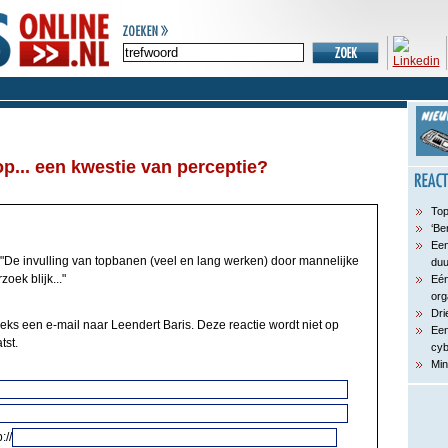
p... een kwestie van perceptie?
Top
‘Be
Een
"De invulling van topbanen (veel en lang werken) door mannelijke
du
oek blijk..."
Eén
org
Dri
eeks een e-mail naar Leendert Baris. Deze reactie wordt niet op
Een
tst.
cyb
Min
://