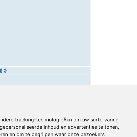
andere tracking-technologieÃ«n om uw surfervaring
gepersonaliseerde inhoud en advertenties te tonen,
eren en om te begrijpen waar onze bezoekers