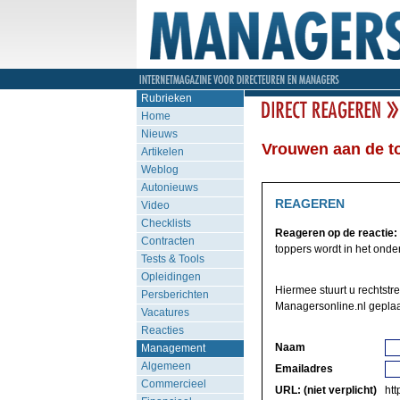
Rubrieken
Home
Nieuws
Vrouwen aan de to
Artikelen
Weblog
Autonieuws
REAGEREN
Video
Checklists
Reageren op de reactie:
Contracten
toppers wordt in het onderz
Tests & Tools
Opleidingen
Hiermee stuurt u rechtstr
Persberichten
Managersonline.nl geplaa
Vacatures
Reacties
Naam
Management
Algemeen
Emailadres
Commercieel
URL: (niet verplicht)
http