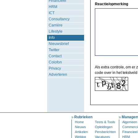
Financieel
Reactie/opmerking
HRM
ICT
Consultancy
Carrière
Lifestyle
Info
Nieuwsbrief
Twitter
Contact
Colofon
Als extra controle, om er 
Privacy
code over in het tekstveld
Adverteren
Rubrieken
Managem
Home
Tests & Tools
Algemeen
Nieuws
Opleidingen
Commerci
Artikelen
Persberichten
Financieel
Weblog
Vacatures
HRM