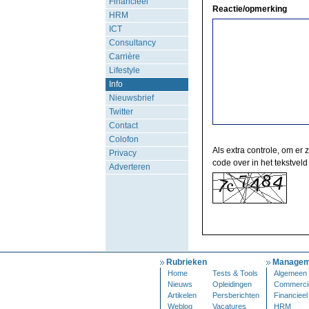
Financieel
Reactie/opmerking
HRM
ICT
Consultancy
Carrière
Lifestyle
Info
Nieuwsbrief
Twitter
Contact
Colofon
Als extra controle, om er 
Privacy
code over in het tekstveld
Adverteren
Rubrieken
Managem
Home
Tests & Tools
Algemeen
Nieuws
Opleidingen
Commerci
Artikelen
Persberichten
Financieel
Weblog
Vacatures
HRM