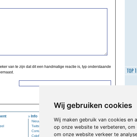
zeker van te zijn dat dit een handmatige reactie is, typ onderstaande
 ernaast.
Wij gebruiken cookies
ent
Info
Mijn Account
Wij maken gebruik van cookies en 
Nieuwsbrief
Inloggen
op onze website te verbeteren, om 
eel
Twitter
Contact
om onze website verkeer te analys
Colofon