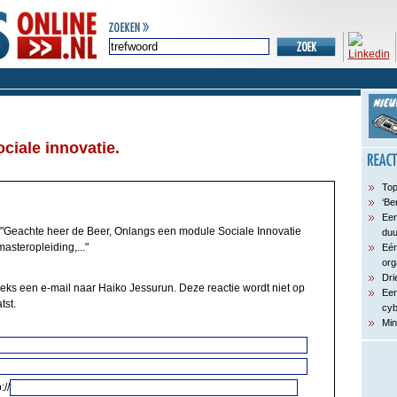
ciale innovatie.
Top
‘Be
Een
"Geachte heer de Beer, Onlangs een module Sociale Innovatie
du
asteropleiding,..."
Eén
org
Dri
eeks een e-mail naar Haiko Jessurun. Deze reactie wordt niet op
Een
tst.
cyb
Min
://