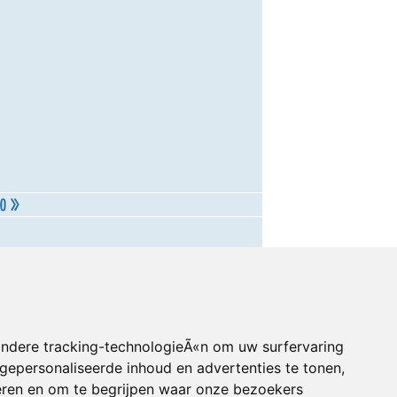
andere tracking-technologieÃ«n om uw surfervaring
gepersonaliseerde inhoud en advertenties te tonen,
eren en om te begrijpen waar onze bezoekers