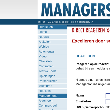
Rubrieken
Home
Nieuws
Excelleren door so
Artikelen
Weblog
Autonieuws
REAGEREN
Video
Checklists
Reageren op de reactie:
Contracten
gehad bij een modulaire m
Tests & Tools
Opleidingen
Hiermee stuurt u rechtstr
Persberichten
Managersonline.nl geplaa
Vacatures
Reacties
Naam
Management
Algemeen
Emailadres
Commercieel
URL: (niet verplicht)
http