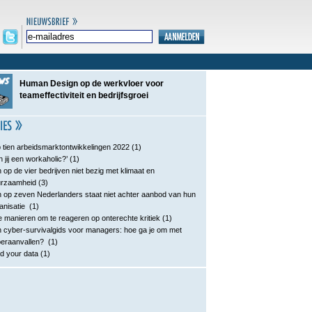
Human Design op de werkvloer voor
teameffectiviteit en bedrijfsgroei
 tien arbeidsmarktontwikkelingen 2022
(1)
n jij een workaholic?’
(1)
 op de vier bedrijven niet bezig met klimaat en
urzaamheid
(3)
 op zeven Nederlanders staat niet achter aanbod van hun
anisatie
(1)
e manieren om te reageren op onterechte kritiek
(1)
 cyber-survivalgids voor managers: hoe ga je om met
eraanvallen?
(1)
d your data
(1)