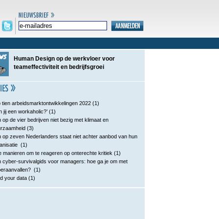
Human Design op de werkvloer voor
teameffectiviteit en bedrijfsgroei
 tien arbeidsmarktontwikkelingen 2022
(1)
n jij een workaholic?’
(1)
 op de vier bedrijven niet bezig met klimaat en
urzaamheid
(3)
 op zeven Nederlanders staat niet achter aanbod van hun
anisatie
(1)
e manieren om te reageren op onterechte kritiek
(1)
 cyber-survivalgids voor managers: hoe ga je om met
eraanvallen?
(1)
d your data
(1)