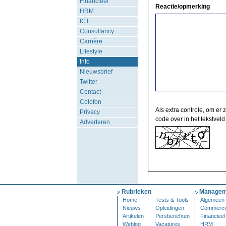
Financieel
Reactie/opmerking
HRM
ICT
Consultancy
Carrière
Lifestyle
Info
Nieuwsbrief
Twitter
Contact
Colofon
Als extra controle, om er 
Privacy
code over in het tekstveld
Adverteren
Rubrieken
Managem
Home
Tests & Tools
Algemeen
Nieuws
Opleidingen
Commerci
Artikelen
Persberichten
Financieel
Weblog
Vacatures
HRM