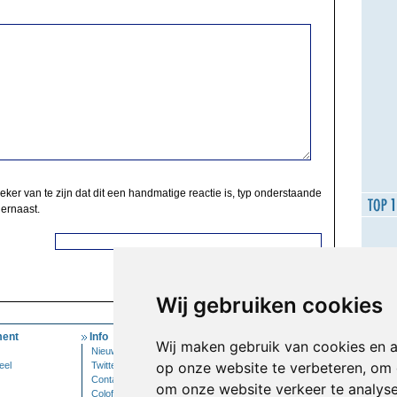
zeker van te zijn dat dit een handmatige reactie is, typ onderstaande
 ernaast.
Wij gebruiken cookies
ent
Info
Mijn Account
Wij maken gebruik van cookies en 
Nieuwsbrief
Inloggen
op onze website te verbeteren, om 
eel
Twitter
Contact
om onze website verkeer te analys
Colofon