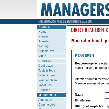
Rubrieken
Home
Nieuws
Recruiter heeft ge
Artikelen
Weblog
Autonieuws
REAGEREN
Video
Checklists
Reageren op de reactie:
Contracten
maakt het voor de recruitm
Tests & Tools
Opleidingen
Hiermee stuurt u rechtstr
Persberichten
Managersonline.nl geplaa
Vacatures
Reacties
Naam
Management
Algemeen
Emailadres
Commercieel
URL: (niet verplicht)
http