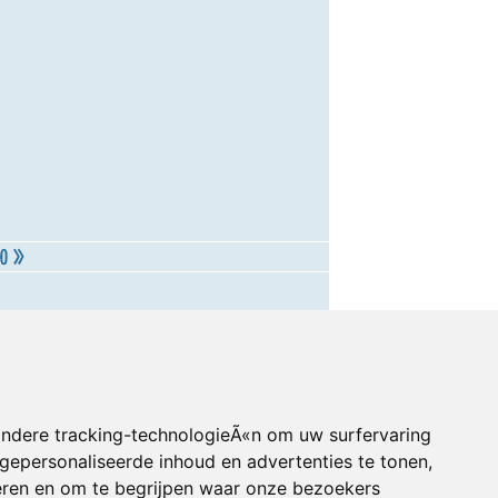
andere tracking-technologieÃ«n om uw surfervaring
gepersonaliseerde inhoud en advertenties te tonen,
eren en om te begrijpen waar onze bezoekers