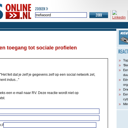
en toegang tot sociale profielen
Top
‘Be
Een
"Het feit dat je zelf je gegevens zelf op een social network zet,
du
ent indus..."
Eén
org
Dri
eeks een e-mail naar RV. Deze reactie wordt niet op
Een
tst.
cyb
Min
://