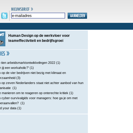
Human Design op de werkvloer voor
teameffectiviteit en bedrijfsgroei
 tien arbeidsmarktontwikkelingen 2022
(1)
n jij een workaholic?’
(1)
 op de vier bedrijven niet bezig met klimaat en
urzaamheid
(3)
 op zeven Nederlanders staat niet achter aanbod van hun
anisatie
(1)
e manieren om te reageren op onterechte kritiek
(1)
 cyber-survivalgids voor managers: hoe ga je om met
eraanvallen?
(1)
d your data
(1)