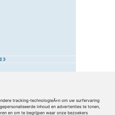
andere tracking-technologieÃ«n om uw surfervaring
gepersonaliseerde inhoud en advertenties te tonen,
eren en om te begrijpen waar onze bezoekers