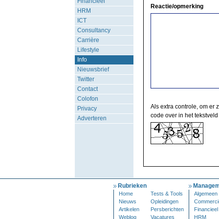
Financieel
Reactie/opmerking
HRM
ICT
Consultancy
Carrière
Lifestyle
Info
Nieuwsbrief
Twitter
Contact
Colofon
Als extra controle, om er 
Privacy
code over in het tekstveld
Adverteren
Rubrieken
Managem
Home
Tests & Tools
Algemeen
Nieuws
Opleidingen
Commerci
Artikelen
Persberichten
Financieel
Weblog
Vacatures
HRM