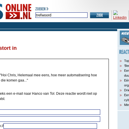
tort in
Top
‘Be
Een
"Hoi Chris, Helemaal mee eens, hoe meer automatisering hoe
du
d die komen gaa..."
Eén
org
Dri
eeks een e-mail naar Hanco van Tol. Deze reactie wordt niet op
Een
tst.
cyb
Min
://