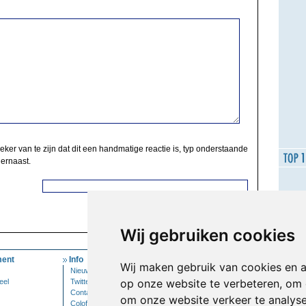
zeker van te zijn dat dit een handmatige reactie is, typ onderstaande
 ernaast.
Wij gebruiken cookies
ent
Info
Mijn Account
Wij maken gebruik van cookies en 
Nieuwsbrief
Inloggen
op onze website te verbeteren, om 
eel
Twitter
Contact
om onze website verkeer te analys
Colofon