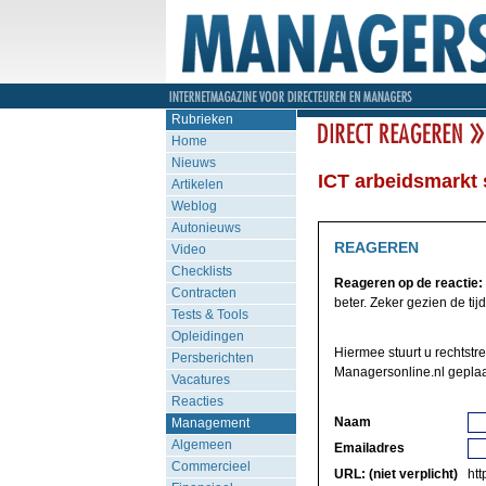
Rubrieken
Home
Nieuws
ICT arbeidsmarkt s
Artikelen
Weblog
Autonieuws
REAGEREN
Video
Checklists
Reageren op de reactie:
Contracten
beter. Zeker gezien de tij
Tests & Tools
Opleidingen
Hiermee stuurt u rechtstr
Persberichten
Managersonline.nl geplaa
Vacatures
Reacties
Naam
Management
Algemeen
Emailadres
Commercieel
URL: (niet verplicht)
http