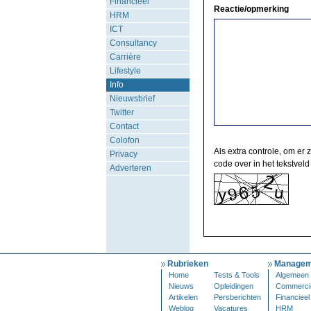
Financieel
Reactie/opmerking
HRM
ICT
Consultancy
Carrière
Lifestyle
Info
Nieuwsbrief
Twitter
Contact
Colofon
Als extra controle, om er 
Privacy
code over in het tekstveld
Adverteren
Rubrieken
Managem
Home
Tests & Tools
Algemeen
Nieuws
Opleidingen
Commerci
Artikelen
Persberichten
Financieel
Weblog
Vacatures
HRM