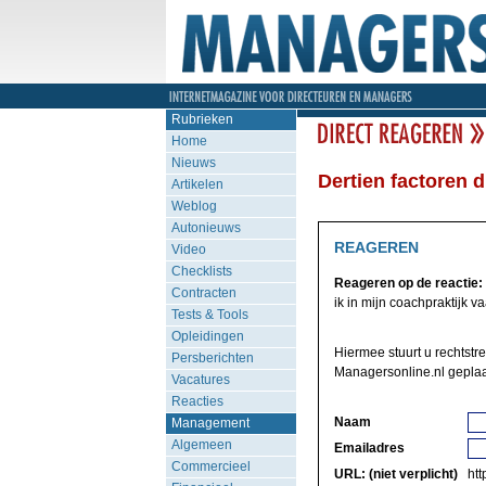
Rubrieken
Home
Nieuws
Dertien factoren 
Artikelen
Weblog
Autonieuws
REAGEREN
Video
Checklists
Reageren op de reactie:
Contracten
ik in mijn coachpraktijk vaa
Tests & Tools
Opleidingen
Hiermee stuurt u rechtstr
Persberichten
Managersonline.nl geplaa
Vacatures
Reacties
Naam
Management
Algemeen
Emailadres
Commercieel
URL: (niet verplicht)
http