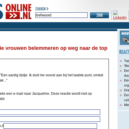
die vrouwen belemmeren op weg naar de top
Top
‘Be
Een
"Een aardig lijstje. Ik sluit me vooral aan bij het laatste punt, omdat
du
k..."
Eén
org
Dri
eeks een e-mail naar Jacqueline. Deze reactie wordt niet op
Een
tst.
cyb
Min
://