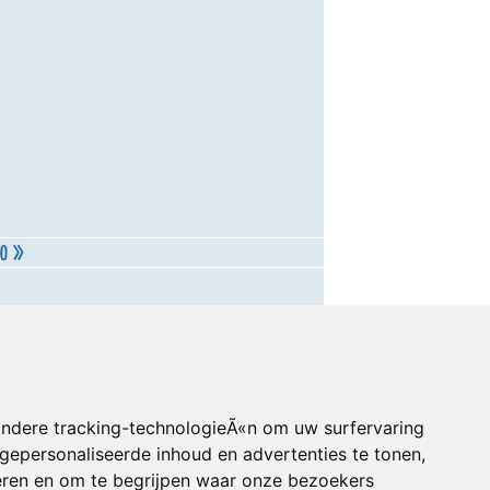
andere tracking-technologieÃ«n om uw surfervaring
gepersonaliseerde inhoud en advertenties te tonen,
eren en om te begrijpen waar onze bezoekers