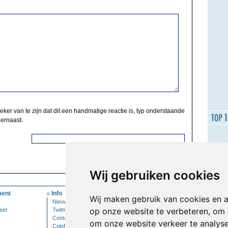
zeker van te zijn dat dit een handmatige reactie is, typ onderstaande
 ernaast.
Wij gebruiken cookies
ent
Info
Mijn Account
Wij maken gebruik van cookies en 
Nieuwsbrief
Inloggen
op onze website te verbeteren, om 
eel
Twitter
Contact
om onze website verkeer te analys
Colofon