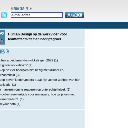
Human Design op de werkvloer voor
teameffectiviteit en bedrijfsgroei
 tien arbeidsmarktontwikkelingen 2022
(1)
n jij een workaholic?’
(1)
 op de vier bedrijven niet bezig met klimaat en
urzaamheid
(3)
 op zeven Nederlanders staat niet achter aanbod van hun
anisatie
(1)
e manieren om te reageren op onterechte kritiek
(1)
 cyber-survivalgids voor managers: hoe ga je om met
eraanvallen?
(1)
d your data
(1)