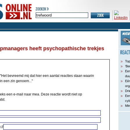
opmanagers heeft psychopathische trekjes
Top
‘Be
Een
"Het bevreemd mij dat hier een aantal reacties staan waarin
du
in een zin genoem..."
Eén
org
Dri
eeks een e-mail naar mea. Deze reactie wordt niet op
Een
tst.
cyb
Min
://