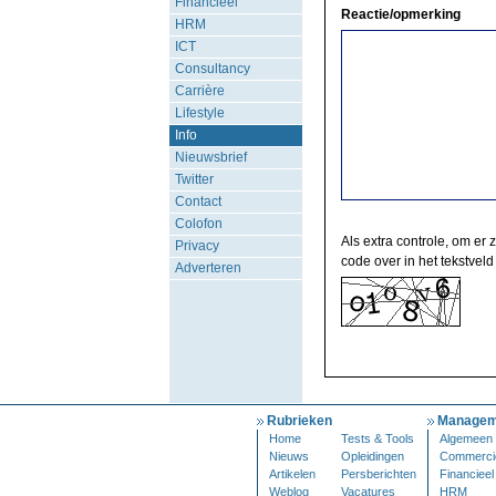
Financieel
Reactie/opmerking
HRM
ICT
Consultancy
Carrière
Lifestyle
Info
Nieuwsbrief
Twitter
Contact
Colofon
Als extra controle, om er 
Privacy
code over in het tekstveld
Adverteren
Rubrieken
Managem
Home
Tests & Tools
Algemeen
Nieuws
Opleidingen
Commerci
Artikelen
Persberichten
Financieel
Weblog
Vacatures
HRM