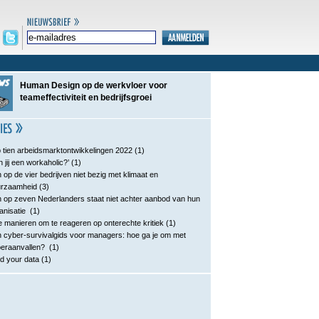
Human Design op de werkvloer voor
teameffectiviteit en bedrijfsgroei
 tien arbeidsmarktontwikkelingen 2022
(1)
n jij een workaholic?’
(1)
 op de vier bedrijven niet bezig met klimaat en
urzaamheid
(3)
 op zeven Nederlanders staat niet achter aanbod van hun
anisatie
(1)
e manieren om te reageren op onterechte kritiek
(1)
 cyber-survivalgids voor managers: hoe ga je om met
eraanvallen?
(1)
d your data
(1)