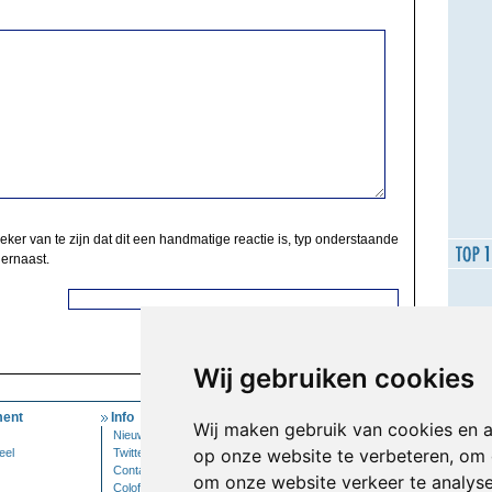
zeker van te zijn dat dit een handmatige reactie is, typ onderstaande
 ernaast.
Wij gebruiken cookies
ent
Info
Mijn Account
Wij maken gebruik van cookies en 
Nieuwsbrief
Inloggen
op onze website te verbeteren, om 
eel
Twitter
Contact
om onze website verkeer te analys
Colofon