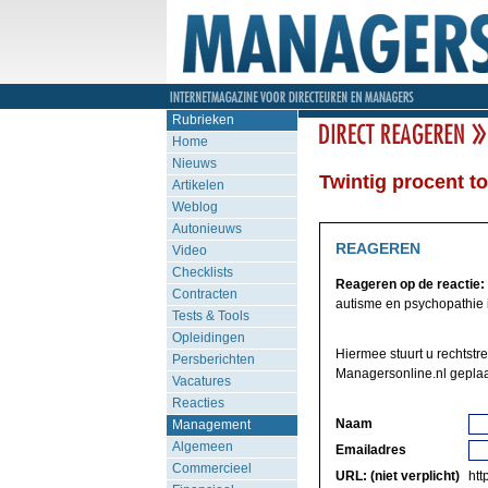
Rubrieken
Home
Nieuws
Twintig procent t
Artikelen
Weblog
Autonieuws
REAGEREN
Video
Checklists
Reageren op de reactie:
Contracten
autisme en psychopathie 
Tests & Tools
Opleidingen
Hiermee stuurt u rechtstr
Persberichten
Managersonline.nl geplaa
Vacatures
Reacties
Naam
Management
Algemeen
Emailadres
Commercieel
URL: (niet verplicht)
http