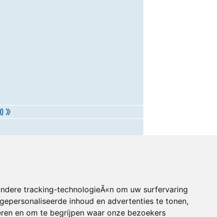
andere tracking-technologieÃ«n om uw surfervaring
gepersonaliseerde inhoud en advertenties te tonen,
eren en om te begrijpen waar onze bezoekers