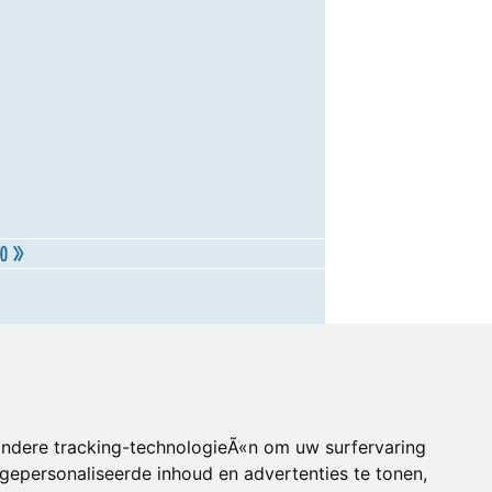
andere tracking-technologieÃ«n om uw surfervaring
gepersonaliseerde inhoud en advertenties te tonen,