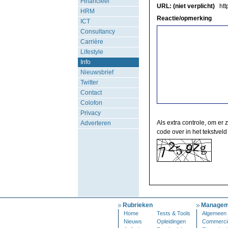
Financieel
URL: (niet verplicht)
http
HRM
Reactie/opmerking
ICT
Consultancy
Carrière
Lifestyle
Info
Nieuwsbrief
Twitter
Contact
Colofon
Privacy
Als extra controle, om er 
Adverteren
code over in het tekstveld
Rubrieken
Managem
Home
Tests & Tools
Algemeen
Nieuws
Opleidingen
Commerci