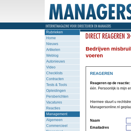
Rubrieken
Home
Nieuws
Bedrijven misbrui
Artikelen
voeren
Weblog
Autonieuws
Video
Checklists
REAGEREN
Contracten
Reageren op de reactie:
Tests & Tools
één. Persoonlijk is mijn erv
Opleidingen
Persberichten
Hiermee stuurt u rechtstre
Vacatures
Managersonline.nl geplaa
Reacties
Management
Algemeen
Naam
Commercieel
Emailadres