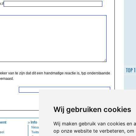
://
zeker van te zijn dat dit een handmatige reactie is, typ onderstaande
 ernaast.
Wij gebruiken cookies
ent
Info
Mijn Account
Wij maken gebruik van cookies en 
Nieuwsbrief
Inloggen
op onze website te verbeteren, om 
eel
Twitter