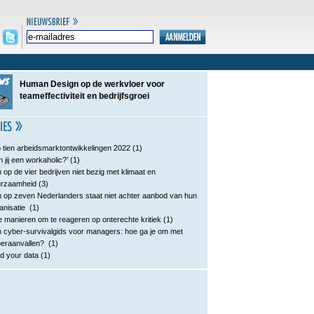
Human Design op de werkvloer voor
teameffectiviteit en bedrijfsgroei
 tien arbeidsmarktontwikkelingen 2022
(1)
n jij een workaholic?’
(1)
 op de vier bedrijven niet bezig met klimaat en
urzaamheid
(3)
 op zeven Nederlanders staat niet achter aanbod van hun
anisatie
(1)
e manieren om te reageren op onterechte kritiek
(1)
 cyber-survivalgids voor managers: hoe ga je om met
eraanvallen?
(1)
d your data
(1)