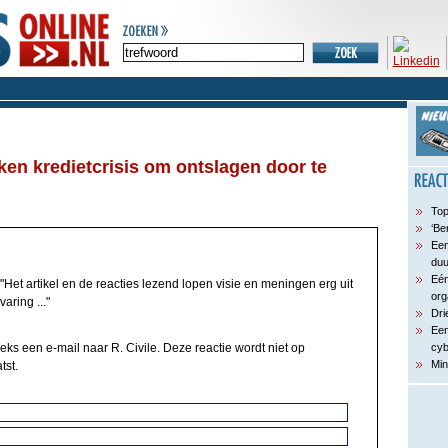
ken kredietcrisis om ontslagen door te
Top
‘Be
Een
du
Eén
"Het artikel en de reacties lezend lopen visie en meningen erg uit
org
aring ..."
Dri
Een
eks een e-mail naar R. Civile. Deze reactie wordt niet op
cyb
Min
tst.