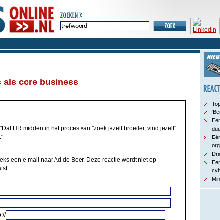
als core business
Top
‘Be
Een
"Dat HR midden in het proces van ''zoek jezelf broeder, vind jezelf''
du
."
Eén
org
Dri
eeks een e-mail naar Ad de Beer. Deze reactie wordt niet op
Een
tst.
cyb
Min
://