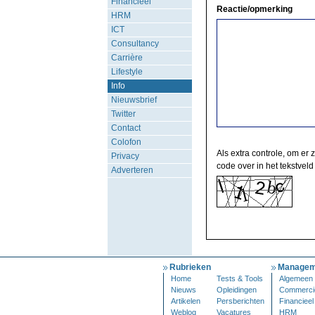
Financieel
Reactie/opmerking
HRM
ICT
Consultancy
Carrière
Lifestyle
Info
Nieuwsbrief
Twitter
Contact
Colofon
Als extra controle, om er 
Privacy
code over in het tekstveld
Adverteren
Rubrieken
Managem
Home
Tests & Tools
Algemeen
Nieuws
Opleidingen
Commerci
Artikelen
Persberichten
Financieel
Weblog
Vacatures
HRM