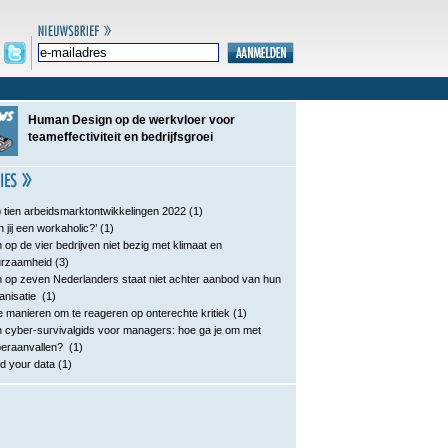
Human Design op de werkvloer voor
teameffectiviteit en bedrijfsgroei
 tien arbeidsmarktontwikkelingen 2022
(1)
n jij een workaholic?’
(1)
 op de vier bedrijven niet bezig met klimaat en
urzaamheid
(3)
 op zeven Nederlanders staat niet achter aanbod van hun
anisatie
(1)
e manieren om te reageren op onterechte kritiek
(1)
 cyber-survivalgids voor managers: hoe ga je om met
eraanvallen?
(1)
d your data
(1)