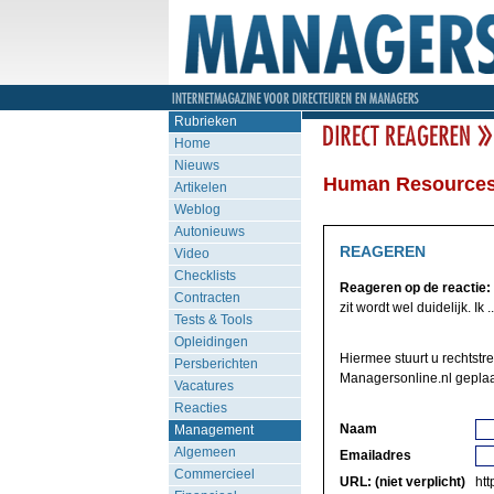
Rubrieken
Home
Nieuws
Human Resources 
Artikelen
Weblog
Autonieuws
REAGEREN
Video
Checklists
Reageren op de reactie:
Contracten
zit wordt wel duidelijk. Ik ..
Tests & Tools
Opleidingen
Hiermee stuurt u rechtstr
Persberichten
Managersonline.nl geplaa
Vacatures
Reacties
Naam
Management
Algemeen
Emailadres
Commercieel
URL: (niet verplicht)
http