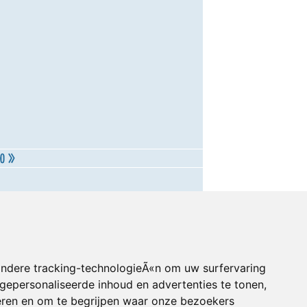
andere tracking-technologieÃ«n om uw surfervaring
gepersonaliseerde inhoud en advertenties te tonen,
eren en om te begrijpen waar onze bezoekers