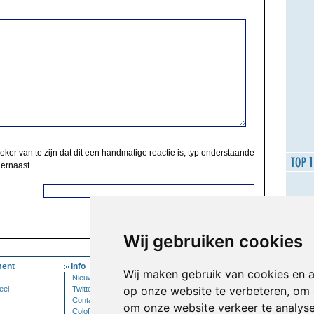
zeker van te zijn dat dit een handmatige reactie is, typ onderstaande
 ernaast.
Wij gebruiken cookies
ent
Info
Mijn Account
Wij maken gebruik van cookies en 
Nieuwsbrief
Inloggen
op onze website te verbeteren, om 
eel
Twitter
Contact
om onze website verkeer te analys
Colofon