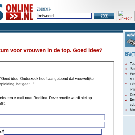
tum voor vrouwen in de top. Goed idee?
Top
‘Be
Een
"Goed idee. Onderzoek heeft aangetoond dat vrouwelijke
du
pleiding, het gaat ..."
Eén
org
Dri
eeks een e-mail naar Roelfina. Deze reactie wordt niet op
Een
tst.
cyb
Min
://