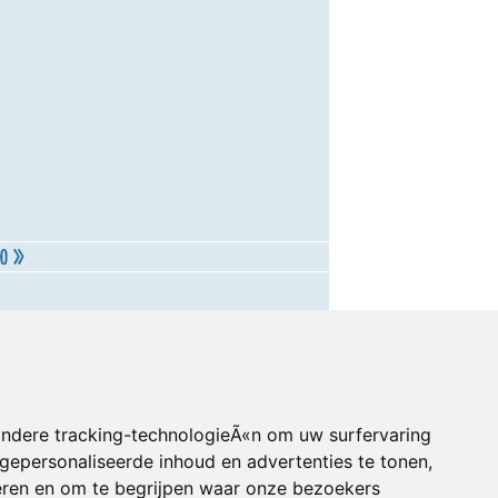
andere tracking-technologieÃ«n om uw surfervaring
gepersonaliseerde inhoud en advertenties te tonen,
eren en om te begrijpen waar onze bezoekers