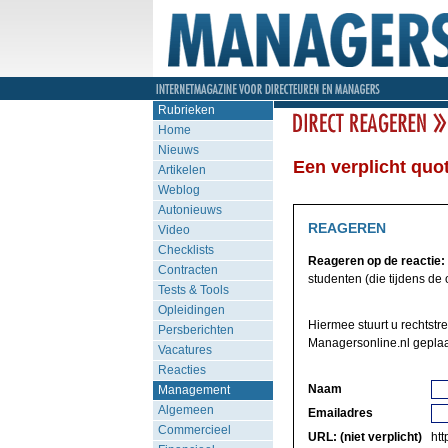
Rubrieken
Home
Nieuws
Een verplicht quo
Artikelen
Weblog
Autonieuws
REAGEREN
Video
Checklists
Reageren op de reactie:
Contracten
studenten (die tijdens de o
Tests & Tools
Opleidingen
Hiermee stuurt u rechtstr
Persberichten
Managersonline.nl geplaa
Vacatures
Reacties
Naam
Management
Algemeen
Emailadres
Commercieel
URL: (niet verplicht)
http