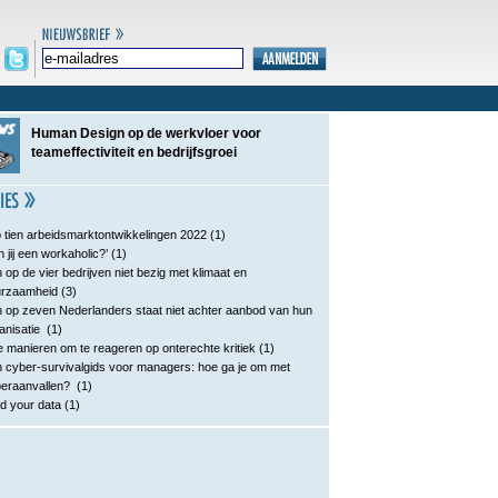
Human Design op de werkvloer voor
teameffectiviteit en bedrijfsgroei
 tien arbeidsmarktontwikkelingen 2022
(1)
n jij een workaholic?’
(1)
 op de vier bedrijven niet bezig met klimaat en
urzaamheid
(3)
 op zeven Nederlanders staat niet achter aanbod van hun
anisatie
(1)
e manieren om te reageren op onterechte kritiek
(1)
 cyber-survivalgids voor managers: hoe ga je om met
eraanvallen?
(1)
d your data
(1)