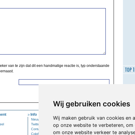
zeker van te zijn dat dit een handmatige reactie is, typ onderstaande
 ernaast.
Wij gebruiken cookies
ent
Info
Mijn Account
Wij maken gebruik van cookies en 
Nieuwsbrief
Inloggen
op onze website te verbeteren, om 
eel
Twitter
Contact
om onze website verkeer te analys
Colofon