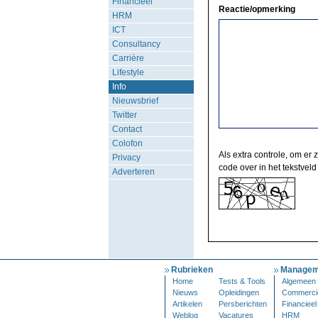
Financieel
Reactie/opmerking
HRM
ICT
Consultancy
Carrière
Lifestyle
Info
Nieuwsbrief
Twitter
Contact
Colofon
Als extra controle, om er 
Privacy
code over in het tekstveld
Adverteren
Rubrieken
Managem
Home
Tests & Tools
Algemeen
Nieuws
Opleidingen
Commerci
Artikelen
Persberichten
Financieel
Weblog
Vacatures
HRM