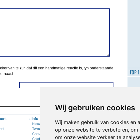
zeker van te zijn dat dit een handmatige reactie is, typ onderstaande
 ernaast.
Wij gebruiken cookies
ent
Info
Mijn Account
Wij maken gebruik van cookies en 
Nieuwsbrief
Inloggen
op onze website te verbeteren, om 
eel
Twitter
Contact
om onze website verkeer te analys
Colofon