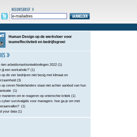
Human Design op de werkvloer voor
teameffectiviteit en bedrijfsgroei
 tien arbeidsmarktontwikkelingen 2022
(1)
n jij een workaholic?’
(1)
 op de vier bedrijven niet bezig met klimaat en
urzaamheid
(3)
 op zeven Nederlanders staat niet achter aanbod van hun
anisatie
(1)
e manieren om te reageren op onterechte kritiek
(1)
 cyber-survivalgids voor managers: hoe ga je om met
eraanvallen?
(1)
d your data
(1)