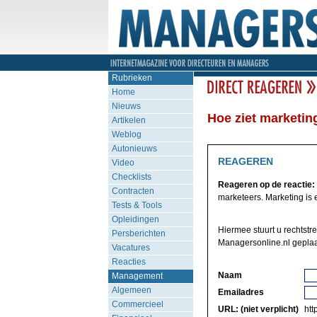
Rubrieken
Home
Nieuws
Hoe ziet marketing
Artikelen
Weblog
Autonieuws
REAGEREN
Video
Checklists
Reageren op de reactie:
Contracten
marketeers. Marketing is 
Tests & Tools
Opleidingen
Hiermee stuurt u rechtstr
Persberichten
Managersonline.nl geplaa
Vacatures
Reacties
Naam
Management
Algemeen
Emailadres
Commercieel
URL: (niet verplicht)
http