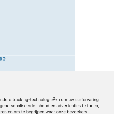
andere tracking-technologieÃ«n om uw surfervaring
gepersonaliseerde inhoud en advertenties te tonen,
eren en om te begrijpen waar onze bezoekers