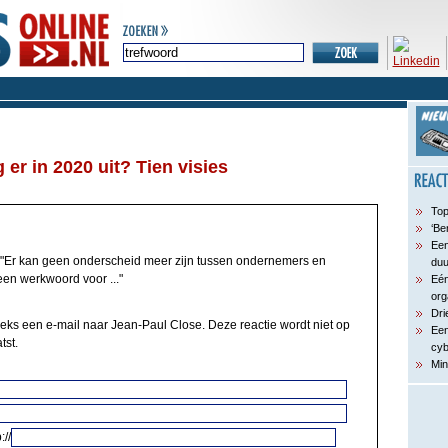
 er in 2020 uit? Tien visies
Top
‘Be
Een
"Er kan geen onderscheid meer zijn tussen ondernemers en
du
een werkwoord voor ..."
Eén
org
Dri
eeks een e-mail naar Jean-Paul Close. Deze reactie wordt niet op
Een
tst.
cyb
Min
://