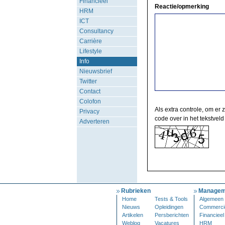
Financieel
Reactie/opmerking
HRM
ICT
Consultancy
Carrière
Lifestyle
Info
Nieuwsbrief
Twitter
Contact
Colofon
Als extra controle, om er 
Privacy
code over in het tekstveld
Adverteren
Rubrieken
Managem
Home
Tests & Tools
Algemeen
Nieuws
Opleidingen
Commerci
Artikelen
Persberichten
Financieel
Weblog
Vacatures
HRM