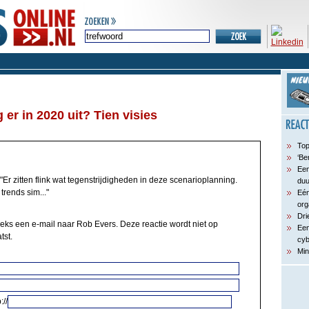
 er in 2020 uit? Tien visies
Top
‘Be
Een
"Er zitten flink wat tegenstrijdigheden in deze scenarioplanning.
du
trends sim..."
Eén
org
Dri
eeks een e-mail naar Rob Evers. Deze reactie wordt niet op
Een
tst.
cyb
Min
://