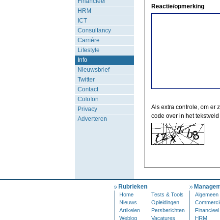
Financieel
Reactie/opmerking
HRM
ICT
Consultancy
Carrière
Lifestyle
Info
Nieuwsbrief
Twitter
Contact
Colofon
Als extra controle, om er 
Privacy
code over in het tekstveld
Adverteren
Rubrieken
Managem
Home
Tests & Tools
Algemeen
Nieuws
Opleidingen
Commerci
Artikelen
Persberichten
Financieel
Weblog
Vacatures
HRM