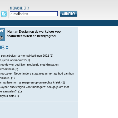
Human Design op de werkvloer voor
teameffectiviteit en bedrijfsgroei
 tien arbeidsmarktontwikkelingen 2022
(1)
n jij een workaholic?’
(1)
 op de vier bedrijven niet bezig met klimaat en
urzaamheid
(3)
 op zeven Nederlanders staat niet achter aanbod van hun
anisatie
(1)
e manieren om te reageren op onterechte kritiek
(1)
 cyber-survivalgids voor managers: hoe ga je om met
eraanvallen?
(1)
d your data
(1)