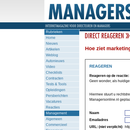
Rubrieken
Home
Nieuws
Hoe ziet marketing
Artikelen
Weblog
Autonieuws
REAGEREN
Video
Checklists
Reageren op de reactie:
Contracten
Geen wonder, als huidige 
Tests & Tools
Opleidingen
Hiermee stuurt u rechtstr
Persberichten
Managersonline.nl geplaa
Vacatures
Reacties
Naam
Management
Algemeen
Emailadres
Commercieel
URL: (niet verplicht)
http