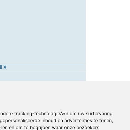
andere tracking-technologieÃ«n om uw surfervaring
gepersonaliseerde inhoud en advertenties te tonen,
eren en om te begrijpen waar onze bezoekers