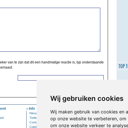
zeker van te zijn dat dit een handmatige reactie is, typ onderstaande
 ernaast.
Wij gebruiken cookies
ent
Info
Mijn Account
Wij maken gebruik van cookies en 
Nieuwsbrief
Inloggen
op onze website te verbeteren, om 
eel
Twitter
Contact
om onze website verkeer te analys
Colofon