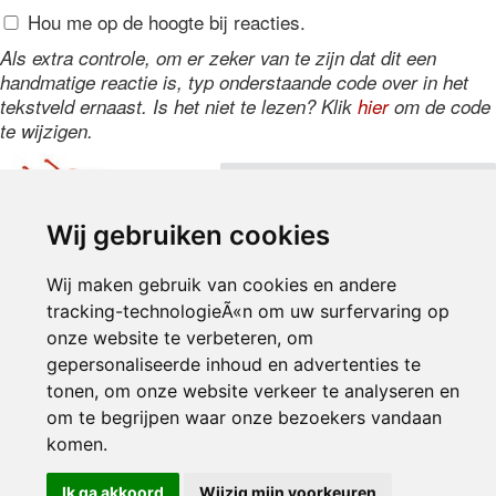
Hou me op de hoogte bij reacties.
Als extra controle, om er zeker van te zijn dat dit een
handmatige reactie is, typ onderstaande code over in het
tekstveld ernaast. Is het niet te lezen? Klik
hier
om de code
te wijzigen.
Wij gebruiken cookies
Wij maken gebruik van cookies en andere
tracking-technologieÃ«n om uw surfervaring op
onze website te verbeteren, om
gepersonaliseerde inhoud en advertenties te
Inloggen
tonen, om onze website verkeer te analyseren en
om te begrijpen waar onze bezoekers vandaan
© 2000-2026 UFE Media:
Managersonline.nl
|
Brisk magazine
komen.
Partners:
Autowereld.com
|
Personeelsnet
| ABM Financial News
Ik ga akkoord
Wijzig mijn voorkeuren