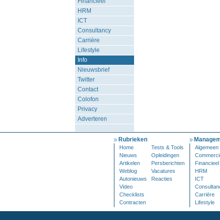
Financieel
HRM
ICT
Consultancy
Carrière
Lifestyle
Info
Nieuwsbrief
Twitter
Contact
Colofon
Privacy
Adverteren
Rubrieken
Managem
Home
Tests & Tools
Algemeen
Nieuws
Opleidingen
Commerci
Artikelen
Persberichten
Financieel
Weblog
Vacatures
HRM
Autonieuws
Reacties
ICT
Video
Consultan
Checklists
Carrière
Contracten
Lifestyle