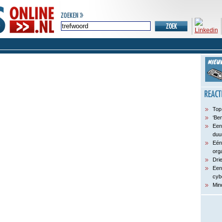
Top
‘Ben
Een
duu
Eén
org
Dri
Een
cyb
Min