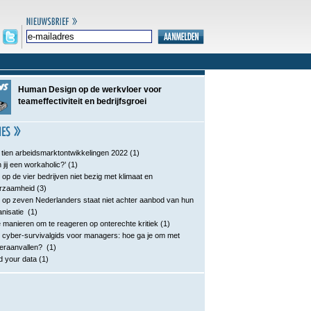
Human Design op de werkvloer voor
teameffectiviteit en bedrijfsgroei
 tien arbeidsmarktontwikkelingen 2022
(1)
 jij een workaholic?’
(1)
 op de vier bedrijven niet bezig met klimaat en
rzaamheid
(3)
 op zeven Nederlanders staat niet achter aanbod van hun
anisatie
(1)
e manieren om te reageren op onterechte kritiek
(1)
 cyber-survivalgids voor managers: hoe ga je om met
eraanvallen?
(1)
d your data
(1)