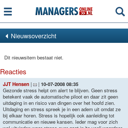
Menu
Se
Nieuwsoverzicht
Dit nieuwsitem bestaat niet.
Reacties
|
|
JJT Hensen
10-07-2008 08:35
Gezonde stress helpt om alert te blijven. Geen stress
betekent vaak de automatische piloot en daar zit geen
uitdaging in en risico van dingen over het hoofd zien.
Uitdaging en stress spreek je in een adem uit omdat ze
bij elkaar horen. Stress is hopelijk ook aanleiding tot
communicatie en nieuwe kansen. Ieder mag voor zich
wel uitvinden waar stress over gaat in 'te veel' waardoor