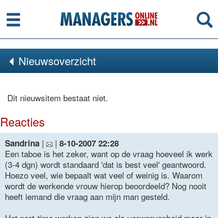
Menu
Se
Nieuwsoverzicht
Dit nieuwsitem bestaat niet.
Reacties
|
|
Sandrina
8-10-2007 22:28
Een taboe is het zeker, want op de vraag hoeveel ik werk
(3-4 dgn) wordt standaard 'dat is best veel' geantwoord.
Hoezo veel, wie bepaalt wat veel of weinig is. Waarom
wordt de werkende vrouw hierop beoordeeld? Nog nooit
heeft iemand die vraag aan mijn man gesteld.
Het part-time werken zien we als verworvenheid maar in