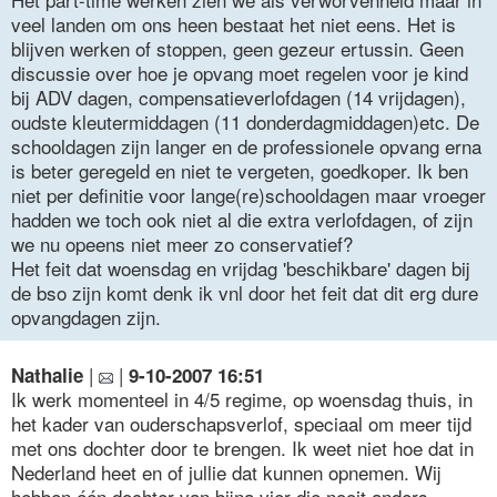
veel landen om ons heen bestaat het niet eens. Het is
blijven werken of stoppen, geen gezeur ertussin. Geen
discussie over hoe je opvang moet regelen voor je kind
bij ADV dagen, compensatieverlofdagen (14 vrijdagen),
oudste kleutermiddagen (11 donderdagmiddagen)etc. De
schooldagen zijn langer en de professionele opvang erna
is beter geregeld en niet te vergeten, goedkoper. Ik ben
niet per definitie voor lange(re)schooldagen maar vroeger
hadden we toch ook niet al die extra verlofdagen, of zijn
we nu opeens niet meer zo conservatief?
Het feit dat woensdag en vrijdag 'beschikbare' dagen bij
de bso zijn komt denk ik vnl door het feit dat dit erg dure
opvangdagen zijn.
|
|
Nathalie
9-10-2007 16:51
Ik werk momenteel in 4/5 regime, op woensdag thuis, in
het kader van ouderschapsverlof, speciaal om meer tijd
met ons dochter door te brengen. Ik weet niet hoe dat in
Nederland heet en of jullie dat kunnen opnemen. Wij
hebben één dochter van bijna vier die nooit anders