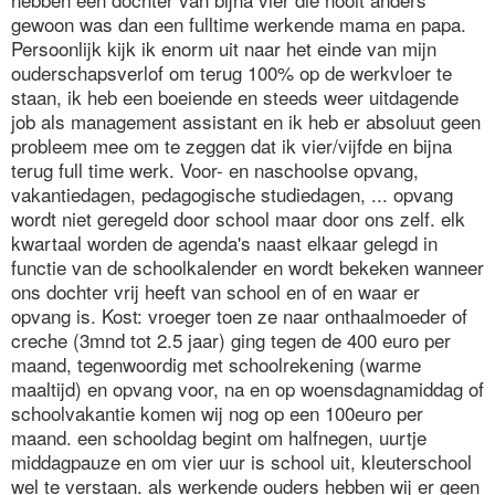
gewoon was dan een fulltime werkende mama en papa.
Persoonlijk kijk ik enorm uit naar het einde van mijn
ouderschapsverlof om terug 100% op de werkvloer te
staan, ik heb een boeiende en steeds weer uitdagende
job als management assistant en ik heb er absoluut geen
probleem mee om te zeggen dat ik vier/vijfde en bijna
terug full time werk. Voor- en naschoolse opvang,
vakantiedagen, pedagogische studiedagen, ... opvang
wordt niet geregeld door school maar door ons zelf. elk
kwartaal worden de agenda's naast elkaar gelegd in
functie van de schoolkalender en wordt bekeken wanneer
ons dochter vrij heeft van school en of en waar er
opvang is. Kost: vroeger toen ze naar onthaalmoeder of
creche (3mnd tot 2.5 jaar) ging tegen de 400 euro per
maand, tegenwoordig met schoolrekening (warme
maaltijd) en opvang voor, na en op woensdagnamiddag of
schoolvakantie komen wij nog op een 100euro per
maand. een schooldag begint om halfnegen, uurtje
middagpauze en om vier uur is school uit, kleuterschool
wel te verstaan. als werkende ouders hebben wij er geen