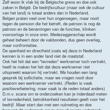
Zelf woon ik vlak bij de Belgische grens en doe ook
zaken in België. De bedrijfscultuur (maar ook de cultuur
van het land) is totaal anders dan in Nederland.
Belgen praten veel over hun ongenoegen, maar nooit
tegen de persoon die het betreft, de patroon is nog de
patroon en de benamingen van de functies, klinken
vooroorlogs in onze oren. Medezeggenschap wordt
geheel beheert door de vakbonden, dus geen overleg,
maar confrontaties.
De openheid en directheid zoals wij deze in Nederland
kennen is in een ander land niet de maatstaf.
Ook het feit dat een "tevreden” werknemer toch vertrekt,
heeft te maken het feit dat deze werknemer niet
uitspreekt waarom hij vertrekt. We houden een lang
gesprek bij sollicitatie, maar we vragen nooit door
waarom een werknemer vertrekt. (Reden is vaak
positieverbetering, maar vaak is de reden totaal anders)
D.m.v. scans om te onderzoeken kan je inderdaad meten
of tevredenheid, betrokkenheid resultaten geeft voor het
bedrijf. Maar start dan met een nulmeting en doe
frequent dit onderzoek om te zien of er iets verbeterd>