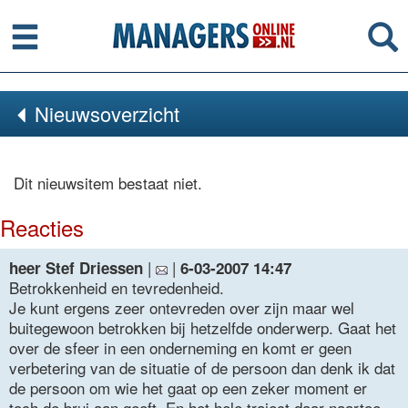
Menu
Se
Nieuwsoverzicht
Dit nieuwsitem bestaat niet.
Reacties
|
|
heer Stef Driessen
6-03-2007 14:47
Betrokkenheid en tevredenheid.
Je kunt ergens zeer ontevreden over zijn maar wel
buitegewoon betrokken bij hetzelfde onderwerp. Gaat het
over de sfeer in een onderneming en komt er geen
verbetering van de situatie of de persoon dan denk ik dat
de persoon om wie het gaat op een zeker moment er
toch de brui aan geeft. En het hele traject daar naartoe