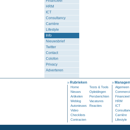
Financieel
HRM
ICT
Consultancy
Carrière
Lifestyle
Info
Nieuwsbrief
Twitter
Contact
Colofon
Privacy
Adverteren
Rubrieken
Managem
Home
Tests & Tools
Algemeen
Nieuws
Opleidingen
Commerci
Artikelen
Persberichten
Financieel
Weblog
Vacatures
HRM
Autonieuws
Reacties
ICT
Video
Consultan
Checklists
Carrière
Contracten
Lifestyle