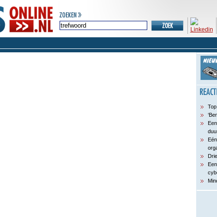
Top
‘Ben
Een
duu
Eén
org
Dri
Een
cyb
Min