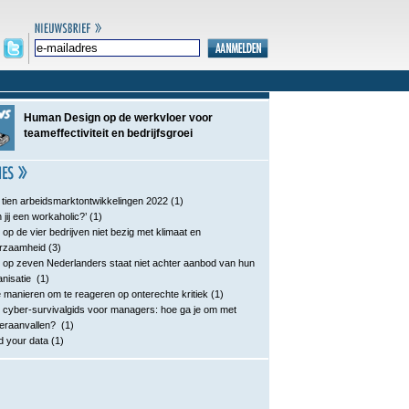
Human Design op de werkvloer voor
teameffectiviteit en bedrijfsgroei
 tien arbeidsmarktontwikkelingen 2022
(1)
 jij een workaholic?’
(1)
 op de vier bedrijven niet bezig met klimaat en
rzaamheid
(3)
 op zeven Nederlanders staat niet achter aanbod van hun
anisatie
(1)
e manieren om te reageren op onterechte kritiek
(1)
 cyber-survivalgids voor managers: hoe ga je om met
eraanvallen?
(1)
d your data
(1)