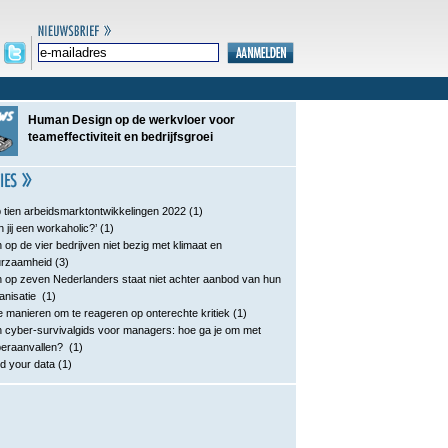
Human Design op de werkvloer voor
teameffectiviteit en bedrijfsgroei
 tien arbeidsmarktontwikkelingen 2022
(1)
n jij een workaholic?’
(1)
 op de vier bedrijven niet bezig met klimaat en
urzaamheid
(3)
 op zeven Nederlanders staat niet achter aanbod van hun
anisatie
(1)
e manieren om te reageren op onterechte kritiek
(1)
 cyber-survivalgids voor managers: hoe ga je om met
eraanvallen?
(1)
d your data
(1)