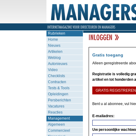
Rubrieken
Home
Nieuws
Artikelen
Gratis toegang
Weblog
Alleen geregistreerde ab
Autonieuws
Video
Registratie is volledig g
Checklists
artikel en tot honderden a
Contracten
Tests & Tools
GRATIS REGISTREREN
Opleidingen
Persberichten
Bent u al abonnee, vul hi
Vacatures
Reacties
E-mailadres:
Management
Algemeen
Uw persoonlijke wachtwo
Commercieel