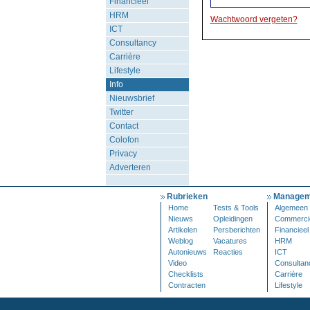
Financieel
HRM
Wachtwoord vergeten?
ICT
Consultancy
Carrière
Lifestyle
Info
Nieuwsbrief
Twitter
Contact
Colofon
Privacy
Adverteren
Rubrieken
Managem
Home
Tests & Tools
Algemeen
Nieuws
Opleidingen
Commerci
Artikelen
Persberichten
Financieel
Weblog
Vacatures
HRM
Autonieuws
Reacties
ICT
Video
Consultan
Checklists
Carrière
Contracten
Lifestyle