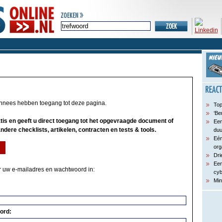
onnees hebben toegang tot deze pagina.
Top
‘Be
ratis en geeft u direct toegang tot het opgevraagde document of
Een
ndere checklists, artikelen, contracten en tests & tools.
du
Eén
org
Dri
Een
er uw e-mailadres en wachtwoord in:
cyb
Min
ord: