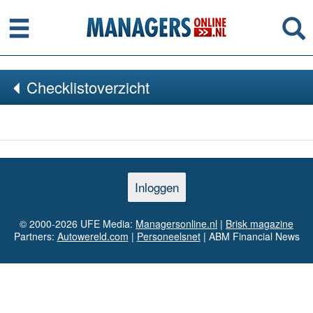
Menu
Se
Checklistoverzicht
Inloggen
© 2000-2026 UFE Media:
Managersonline.nl
|
Brisk magazine
Partners:
Autowereld.com
|
Personeelsnet
| ABM Financial News