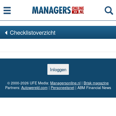
Menu
Se
Checklistoverzicht
Inloggen
© 2000-2026 UFE Media:
Managersonline.nl
|
Brisk magazine
Partners:
Autowereld.com
|
Personeelsnet
| ABM Financial News