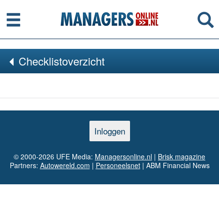
Menu
Se
Checklistoverzicht
Inloggen
© 2000-2026 UFE Media:
Managersonline.nl
|
Brisk magazine
Partners:
Autowereld.com
|
Personeelsnet
| ABM Financial News