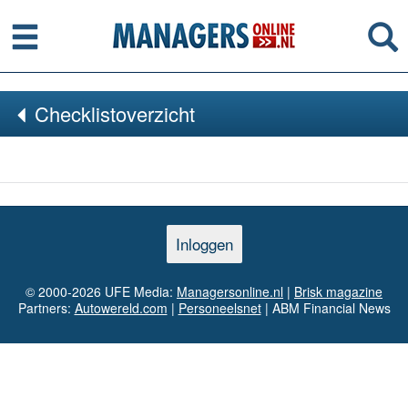
Menu
Se
Checklistoverzicht
Inloggen
© 2000-2026 UFE Media:
Managersonline.nl
|
Brisk magazine
Partners:
Autowereld.com
|
Personeelsnet
| ABM Financial News