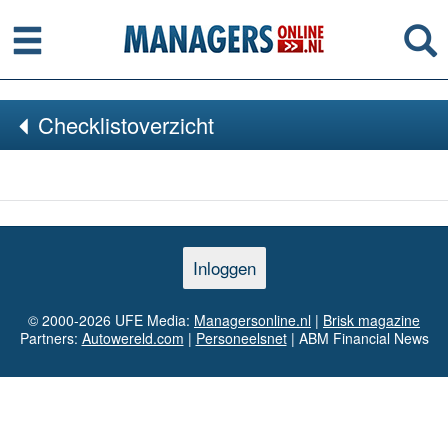
Menu
Se
Checklistoverzicht
Inloggen
© 2000-2026 UFE Media:
Managersonline.nl
|
Brisk magazine
Partners:
Autowereld.com
|
Personeelsnet
| ABM Financial News