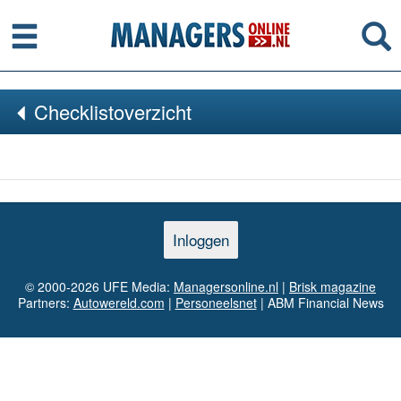
Menu
Se
Checklistoverzicht
Inloggen
© 2000-2026 UFE Media:
Managersonline.nl
|
Brisk magazine
Partners:
Autowereld.com
|
Personeelsnet
| ABM Financial News