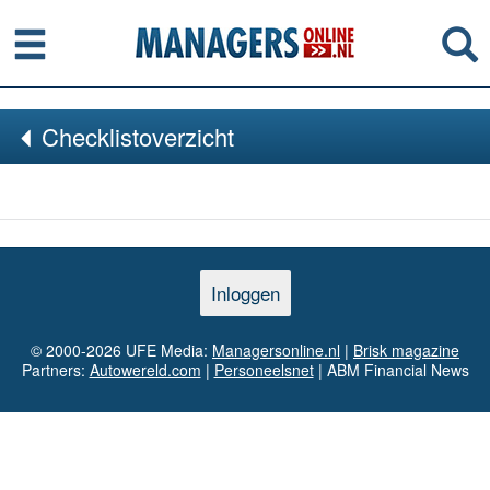
Menu
Se
Checklistoverzicht
Inloggen
© 2000-2026 UFE Media:
Managersonline.nl
|
Brisk magazine
Partners:
Autowereld.com
|
Personeelsnet
| ABM Financial News