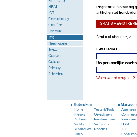
Financieel
HRM
Registratie is volledig
artikel en tot honderden
ICT
Consultancy
GRATIS REGISTRER
Carrière
Lifestyle
Bent u al abonnee, vul 
Info
Nieuwsbrief
E-mailadres:
Twitter
Contact
Colofon
Uw persoonlijke wacht
Privacy
Adverteren
Wachtwoord vergeten?
Rubrieken
Managem
Home
Tests & Tools
Algemeen
Nieuws
Opleidingen
Commerci
Artikelen
Persberichten
Financieel
Weblog
Vacatures
HRM
Autonieuws
Reacties
ICT
Video
Consultan