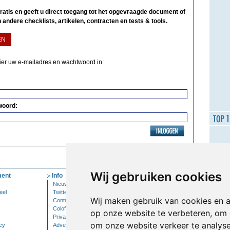
 gratis en geeft u direct toegang tot het opgevraagde document of
 andere checklists, artikelen, contracten en tests & tools.
EN
hier uw e-mailadres en wachtwoord in:
woord:
Wij gebruiken cookies
ent
Info
Mijn Account
Nieuwsbrief
Inloggen
eel
Twitter
Wij maken gebruik van cookies en 
Contact
Colofon
op onze website te verbeteren, om 
Privacy
om onze website verkeer te analys
cy
Adverteren