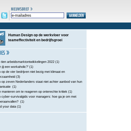
Human Design op de werkvloer voor
teameffectiviteit en bedrijfsgroei
 tien arbeidsmarktontwikkelingen 2022
(1)
n jij een workaholic?’
(1)
 op de vier bedrijven niet bezig met klimaat en
urzaamheid
(3)
 op zeven Nederlanders staat niet achter aanbod van hun
anisatie
(1)
e manieren om te reageren op onterechte kritiek
(1)
 cyber-survivalgids voor managers: hoe ga je om met
eraanvallen?
(1)
d your data
(1)