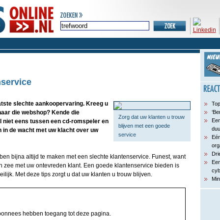
nservice
tste slechte aankoopervaring. Kreeg u
Top
naar die webshop? Kende die
‘Be
Zorg dat uw klanten u trouw
Een
l niet eens tussen een cd-romspeler en
blijven met een goede
du
n in de wacht met uw klacht over uw
service
Eén
org
Dri
n bijna altijd te maken met een slechte klantenservice. Funest, want
Een
in zee met uw ontevreden klant. Een goede klantenservice bieden is
cyb
ijk. Met deze tips zorgt u dat uw klanten u trouw blijven.
Min
bonnees hebben toegang tot deze pagina.