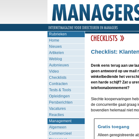
Rubrieken
Home
Nieuws
Checklist: Klante
Artikelen
Weblog
Autonieuws
Denk eens terug aan uw laa
geen antwoord op uw mail 
Video
winkelbediende het verschi
Checklists
een harde schijf? Zat u ure
Contracten
telefoonabonnement?
Tests & Tools
Opleidingen
Slechte koopervaringen hebbe
Persberichten
de concurrentie gaat graag 
Vacatures
bovendien helemaal niet moeil
Reacties
Management
Gratis toegang
Algemeen
Commercieel
Alleen geregistreerde a