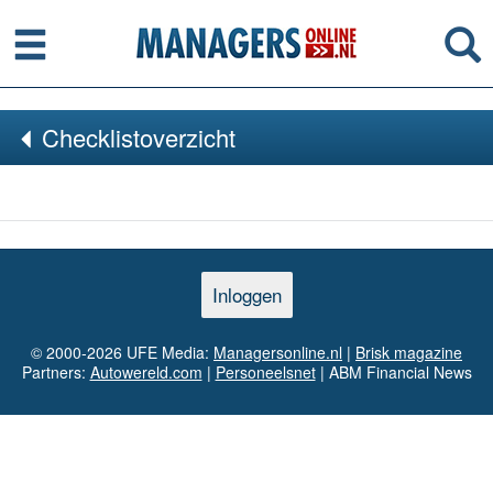
Menu
Se
Checklistoverzicht
Inloggen
© 2000-2026 UFE Media:
Managersonline.nl
|
Brisk magazine
Partners:
Autowereld.com
|
Personeelsnet
| ABM Financial News