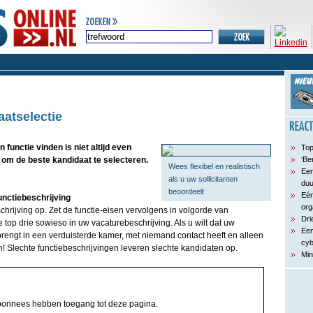
aatselectie
 functie vinden is niet altijd even
Top
ps om de beste kandidaat te selecteren.
‘Be
Wees flexibel en realistisch
Een
als u uw sollicitanten
du
beoordeelt
Eén
functiebeschrijving
org
chrijving op. Zet de functie-eisen vervolgens in volgorde van
Dri
 top drie sowieso in uw vacaturebeschrijving. Als u wilt dat uw
Een
rengt in een verduisterde kamer, met niemand contact heeft en alleen
cyb
an! Slechte functiebeschrijvingen leveren slechte kandidaten op.
Min
bonnees hebben toegang tot deze pagina.