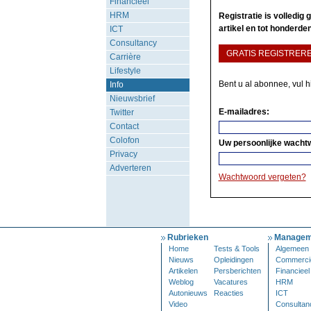
Financieel
HRM
Registratie is volledig
artikel en tot honderden
ICT
Consultancy
GRATIS REGISTRER
Carrière
Lifestyle
Bent u al abonnee, vul 
Info
Nieuwsbrief
E-mailadres:
Twitter
Contact
Colofon
Uw persoonlijke wacht
Privacy
Adverteren
Wachtwoord vergeten?
Rubrieken
Managem
Home
Tests & Tools
Algemeen
Nieuws
Opleidingen
Commerci
Artikelen
Persberichten
Financieel
Weblog
Vacatures
HRM
Autonieuws
Reacties
ICT
Video
Consultan