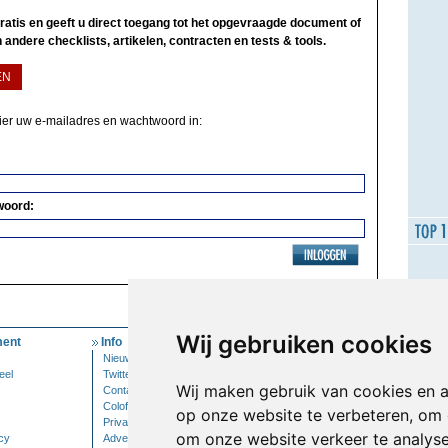
 gratis en geeft u direct toegang tot het opgevraagde document of
 andere checklists, artikelen, contracten en tests & tools.
EN
hier uw e-mailadres en wachtwoord in:
woord:
Wij gebruiken cookies
ent
Info
Mijn Account
Nieuwsbrief
Inloggen
eel
Twitter
Wij maken gebruik van cookies en 
Contact
Colofon
op onze website te verbeteren, om 
Privacy
om onze website verkeer te analys
cy
Adverteren