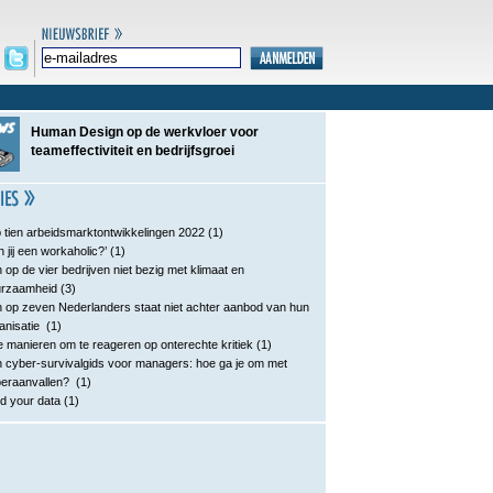
Human Design op de werkvloer voor
teameffectiviteit en bedrijfsgroei
 tien arbeidsmarktontwikkelingen 2022
(1)
n jij een workaholic?’
(1)
 op de vier bedrijven niet bezig met klimaat en
urzaamheid
(3)
 op zeven Nederlanders staat niet achter aanbod van hun
anisatie
(1)
e manieren om te reageren op onterechte kritiek
(1)
 cyber-survivalgids voor managers: hoe ga je om met
eraanvallen?
(1)
d your data
(1)