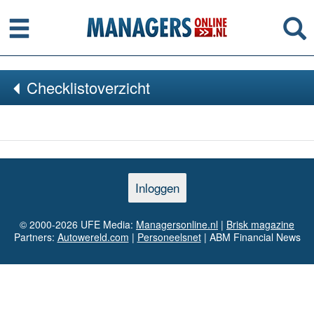
Menu
Se
Checklistoverzicht
Inloggen
© 2000-2026 UFE Media:
Managersonline.nl
|
Brisk magazine
Partners:
Autowereld.com
|
Personeelsnet
| ABM Financial News