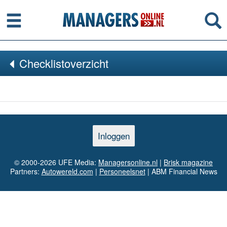
Menu
Se
Checklistoverzicht
Inloggen
© 2000-2026 UFE Media:
Managersonline.nl
|
Brisk magazine
Partners:
Autowereld.com
|
Personeelsnet
| ABM Financial News