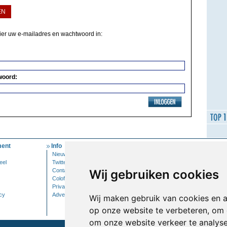
EN
hier uw e-mailadres en wachtwoord in:
woord:
ent
Info
Mijn Account
Nieuwsbrief
Inloggen
eel
Twitter
Contact
Wij gebruiken cookies
Colofon
Privacy
cy
Adverteren
Wij maken gebruik van cookies en 
op onze website te verbeteren, om 
om onze website verkeer te analys