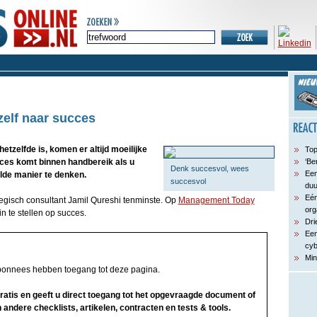
zelf naar succes
tzelfde is, komen er altijd moeilijke
Top
ces komt binnen handbereik als u
‘Be
Denk succesvol, wees
Een
alde manier te denken.
succesvol
du
Eén
tegisch consultant Jamil Qureshi tenminste. Op
Management Today
org
in te stellen op succes.
Dri
Een
cyb
Min
bonnees hebben toegang tot deze pagina.
 gratis en geeft u direct toegang tot het opgevraagde document of
 andere checklists, artikelen, contracten en tests & tools.