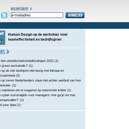
Human Design op de werkvloer voor
teameffectiviteit en bedrijfsgroei
 tien arbeidsmarktontwikkelingen 2022
(1)
n jij een workaholic?’
(1)
 op de vier bedrijven niet bezig met klimaat en
urzaamheid
(3)
 op zeven Nederlanders staat niet achter aanbod van hun
anisatie
(1)
e manieren om te reageren op onterechte kritiek
(1)
 cyber-survivalgids voor managers: hoe ga je om met
eraanvallen?
(1)
d your data
(1)