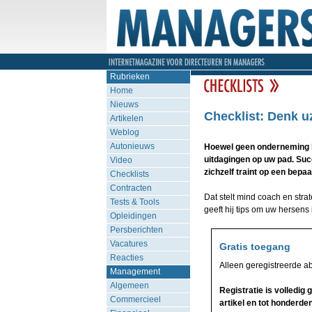
Rubrieken
Home
Nieuws
Checklist: Denk u
Artikelen
Weblog
Autonieuws
Hoewel geen onderneming he
uitdagingen op uw pad. Suc
Video
zichzelf traint op een bepa
Checklists
Contracten
Dat stelt mind coach en stra
Tests & Tools
geeft hij tips om uw hersens 
Opleidingen
Persberichten
Vacatures
Gratis toegang
Reacties
Alleen geregistreerde a
Management
Algemeen
Registratie is volledig
Commercieel
artikel en tot honderden