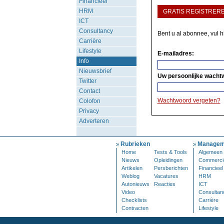
Financieel
HRM
GRATIS REGISTRER
ICT
Consultancy
Bent u al abonnee, vul 
Carrière
Lifestyle
E-mailadres:
Info
Nieuwsbrief
Uw persoonlijke wacht
Twitter
Contact
Wachtwoord vergeten?
Colofon
Privacy
Adverteren
Rubrieken
Managem
Home
Tests & Tools
Algemeen
Nieuws
Opleidingen
Commerci
Artikelen
Persberichten
Financieel
Weblog
Vacatures
HRM
Autonieuws
Reacties
ICT
Video
Consultan
Checklists
Carrière
Contracten
Lifestyle