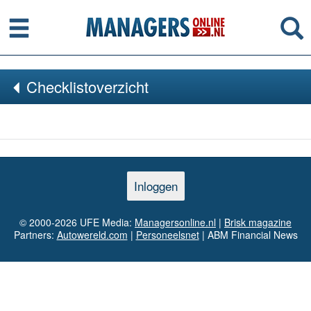
Menu
Se
Checklistoverzicht
Inloggen
© 2000-2026 UFE Media:
Managersonline.nl
|
Brisk magazine
Partners:
Autowereld.com
|
Personeelsnet
| ABM Financial News