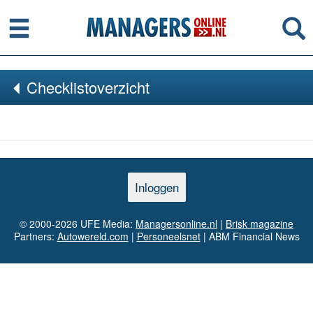
Menu
Se
Checklistoverzicht
Inloggen
© 2000-2026 UFE Media:
Managersonline.nl
|
Brisk magazine
Partners:
Autowereld.com
|
Personeelsnet
| ABM Financial News