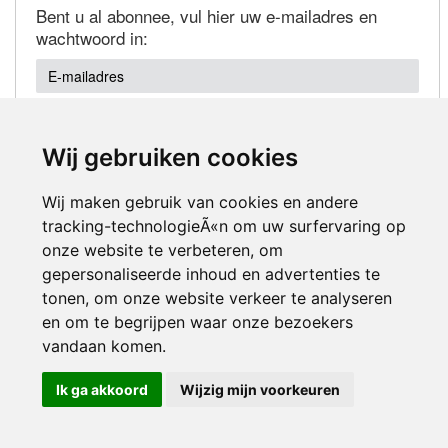
Bent u al abonnee, vul hier uw e-mailadres en
wachtwoord in:
Wij gebruiken cookies
Wachtwoord vergeten?
Wij maken gebruik van cookies en andere
tracking-technologieÃ«n om uw surfervaring op
onze website te verbeteren, om
gepersonaliseerde inhoud en advertenties te
tonen, om onze website verkeer te analyseren
en om te begrijpen waar onze bezoekers
Inloggen
vandaan komen.
Ik ga akkoord
Wijzig mijn voorkeuren
© 2000-2026 UFE Media:
Managersonline.nl
|
Brisk magazine
Partners:
Autowereld.com
|
Personeelsnet
| ABM Financial News