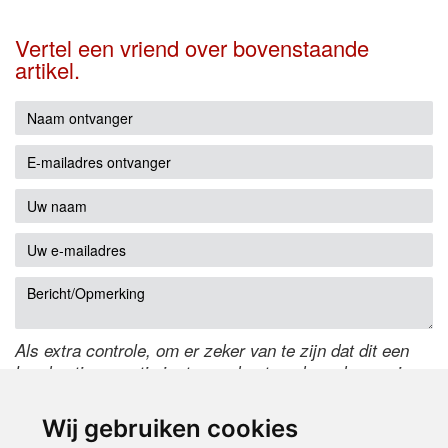
Vertel een vriend over bovenstaande
artikel.
Als extra controle, om er zeker van te zijn dat dit een
handmatige reactie is, typ onderstaande code over in
het tekstveld ernaast. Is het niet te lezen? Klik
hier
om
de code te wijzigen.
Wij gebruiken cookies