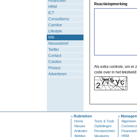
Financieel
Reactie/opmerking
HRM
ICT
Consultancy
Carrière
Lifestyle
Info
Nieuwsbrief
Twitter
Contact
Colofon
Als extra controle, om er 
Privacy
code over in het tekstveld
Adverteren
Rubrieken
Managem
Home
Tests & Tools
Algemeen
Nieuws
Opleidingen
Commerci
Artikelen
Persberichten
Financieel
Weblog
Vacatures
HRM