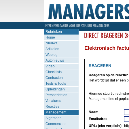
Rubrieken
Home
Nieuws
Elektronisch fact
Artikelen
Weblog
Autonieuws
REAGEREN
Video
Checklists
Reageren op de reactie:
Contracten
Het wordt tijd dat er een be
Tests & Tools
Opleidingen
Hiermee stuurt u rechtstr
Persberichten
Managersonline.nl geplaa
Vacatures
Reacties
Naam
Management
Algemeen
Emailadres
Commercieel
URL: (niet verplicht)
http