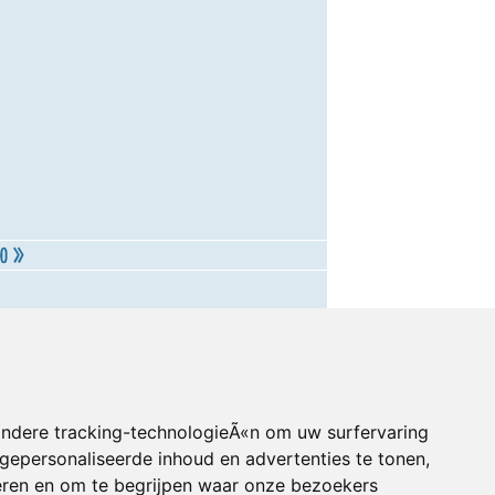
andere tracking-technologieÃ«n om uw surfervaring
gepersonaliseerde inhoud en advertenties te tonen,
eren en om te begrijpen waar onze bezoekers