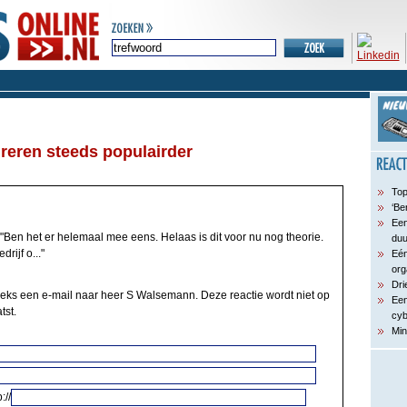
ureren steeds populairder
Top
‘Be
Een
"Ben het er helemaal mee eens. Helaas is dit voor nu nog theorie.
du
drijf o..."
Eén
org
Dri
eeks een e-mail naar heer S Walsemann. Deze reactie wordt niet op
Een
tst.
cyb
Min
://