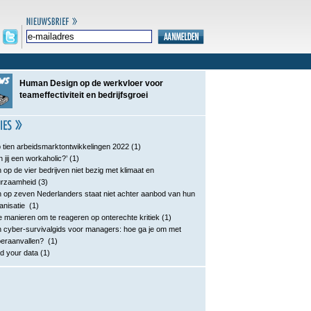
Human Design op de werkvloer voor
teameffectiviteit en bedrijfsgroei
 tien arbeidsmarktontwikkelingen 2022
(1)
n jij een workaholic?’
(1)
 op de vier bedrijven niet bezig met klimaat en
urzaamheid
(3)
 op zeven Nederlanders staat niet achter aanbod van hun
anisatie
(1)
e manieren om te reageren op onterechte kritiek
(1)
 cyber-survivalgids voor managers: hoe ga je om met
eraanvallen?
(1)
d your data
(1)