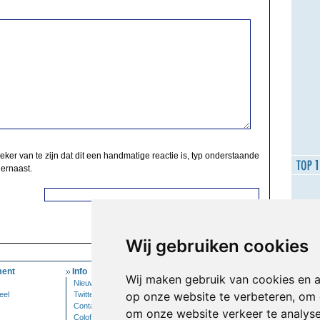
zeker van te zijn dat dit een handmatige reactie is, typ onderstaande
 ernaast.
Wij gebruiken cookies
ent
Info
Mijn Account
Wij maken gebruik van cookies en 
Nieuwsbrief
Inloggen
op onze website te verbeteren, om 
eel
Twitter
Contact
om onze website verkeer te analys
Colofon