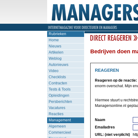
Rubrieken
Home
Nieuws
Bedrijven doen m
Artikelen
Weblog
Autonieuws
REAGEREN
Video
Checklists
Reageren op de reactie:
Contracten
enorm overschat. Mijn ervar
Tests & Tools
Opleidingen
Hiermee stuurt u rechtstre
Persberichten
Managersonline.nl geplaa
Vacatures
Reacties
Naam
Management
Algemeen
Emailadres
Commercieel
URL: (niet verplicht)
http