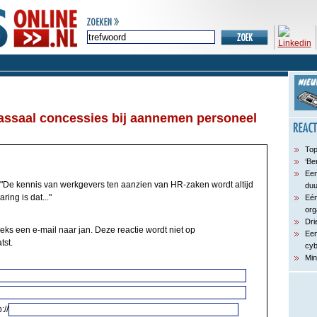
assaal concessies bij aannemen personeel
Top
‘Be
Een
"De kennis van werkgevers ten aanzien van HR-zaken wordt altijd
du
ing is dat..."
Eén
org
Dri
eks een e-mail naar jan. Deze reactie wordt niet op
Een
tst.
cyb
Min
://