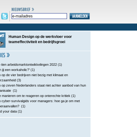
Human Design op de werkvloer voor
teameffectiviteit en bedrijfsgroei
 tien arbeidsmarktontwikkelingen 2022
(1)
n jij een workaholic?’
(1)
 op de vier bedrijven niet bezig met klimaat en
urzaamheid
(3)
 op zeven Nederlanders staat niet achter aanbod van hun
anisatie
(1)
e manieren om te reageren op onterechte kritiek
(1)
 cyber-survivalgids voor managers: hoe ga je om met
eraanvallen?
(1)
d your data
(1)