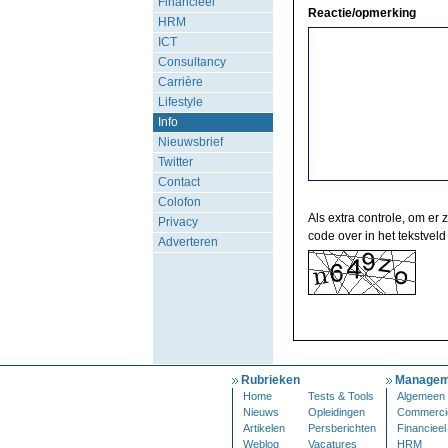
Financieel
Reactie/opmerking
HRM
ICT
Consultancy
Carrière
Lifestyle
Info
Nieuwsbrief
Twitter
Contact
Colofon
Als extra controle, om er 
Privacy
code over in het tekstveld
Adverteren
Rubrieken
Managem
Home
Tests & Tools
Algemeen
Nieuws
Opleidingen
Commerci
Artikelen
Persberichten
Financieel
Weblog
Vacatures
HRM