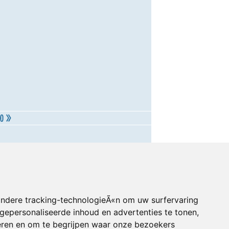
andere tracking-technologieÃ«n om uw surfervaring
gepersonaliseerde inhoud en advertenties te tonen,
eren en om te begrijpen waar onze bezoekers