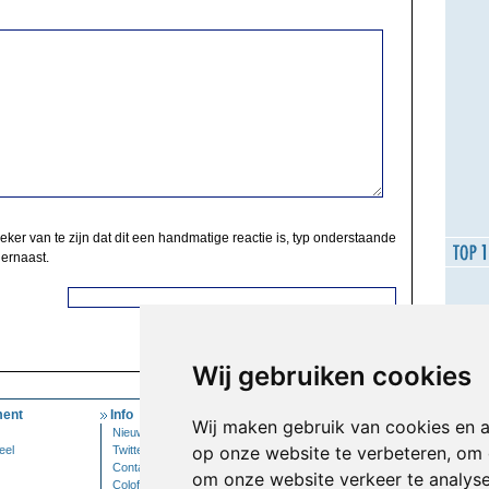
zeker van te zijn dat dit een handmatige reactie is, typ onderstaande
 ernaast.
Wij gebruiken cookies
ent
Info
Mijn Account
Wij maken gebruik van cookies en 
Nieuwsbrief
Inloggen
op onze website te verbeteren, om 
eel
Twitter
Contact
om onze website verkeer te analys
Colofon