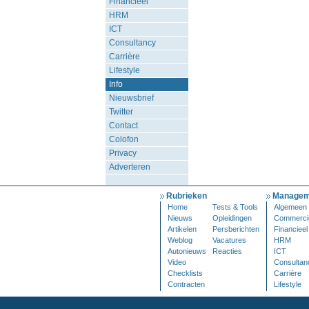
Financieel
HRM
ICT
Consultancy
Carrière
Lifestyle
Info
Nieuwsbrief
Twitter
Contact
Colofon
Privacy
Adverteren
Rubrieken
Managem
Home
Tests & Tools
Algemeen
Nieuws
Opleidingen
Commerci
Artikelen
Persberichten
Financieel
Weblog
Vacatures
HRM
Autonieuws
Reacties
ICT
Video
Consultan
Checklists
Carrière
Contracten
Lifestyle