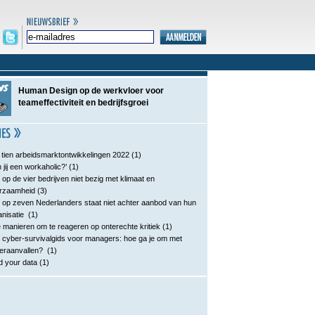
Human Design op de werkvloer voor
teameffectiviteit en bedrijfsgroei
 tien arbeidsmarktontwikkelingen 2022
(1)
 jij een workaholic?’
(1)
 op de vier bedrijven niet bezig met klimaat en
rzaamheid
(3)
 op zeven Nederlanders staat niet achter aanbod van hun
anisatie
(1)
e manieren om te reageren op onterechte kritiek
(1)
 cyber-survivalgids voor managers: hoe ga je om met
eraanvallen?
(1)
d your data
(1)