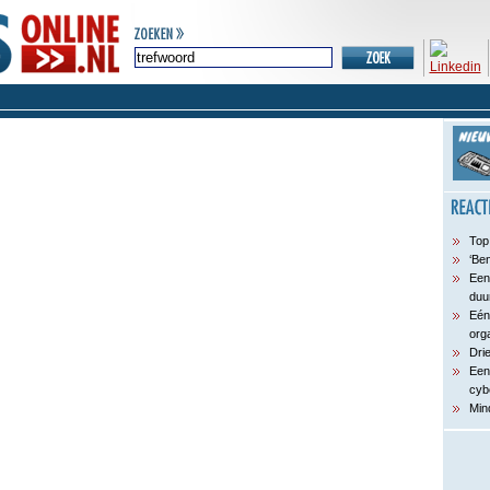
Top
‘Ben
Een
duu
Eén
org
Dri
Een
cyb
Min